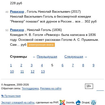
228 руб
Ревизор
, Гоголь Николай Васильевич (2017)
49
Николай Васильевич Гоголь в бессмертной комедии
"Ревизор" показал" всё дурное в России... все… 302 руб
Ревизор
, Николай Гоголь (1836)
50
Комедия Н. В. Гоголя «Ревизор» была написана в 1836
году. Основной сюжет рассказан Гоголю А. С. Пушкиным.
Сам… руб
электронная книга
Страницы
←
Предыдущая
Следующая
→
1
2
3
4
5
6
7
8
9
10
11
12
13
© Академик, 2000-2026
18+
Обратная связь:
Техподдержка
,
Реклама на сайте
👣 Путешествия
Экспорт словарей на сайты
, сделанные на PHP,
Joomla,
Drupal,