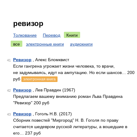
ревизор
Толкование
Перевод
Книги
все
электронные книги
аудиокниги
Ревизор
, Алекс Бломквист
41
Если гангрена угрожает жизни человека, то врачи,
не задумываясь, идут на ампутацию. Но если шансов… 200
руб
электронная книга
Ревизор
, Лев Правдин (1967)
42
Предлагаем вашему вниманию роман Льва Правдина
"Ревизор" 200 руб
Ревизор
, Гоголь Н.В. (2017)
43
Сборник повестей "Миргород" Н. В. Гоголя по праву
считается шедевром русской литературы, а вошедшие в
его… 237 руб